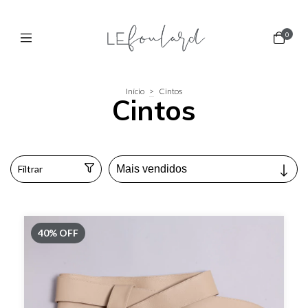
0
Início
>
Cintos
Cintos
Filtrar
40
%
OFF