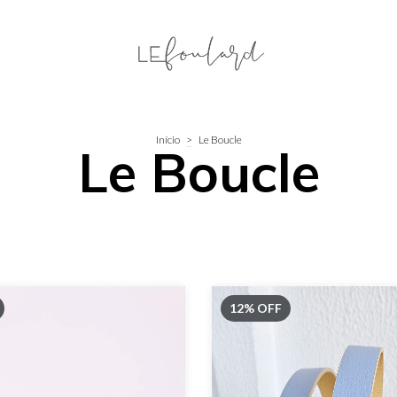
Início
>
Le Boucle
Le Boucle
12
%
OFF