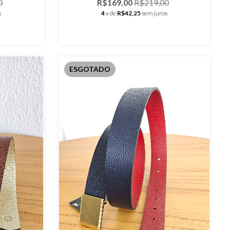
0
R$169,00
R$219,00
s
4
x de
R$42,25
sem juros
ESGOTADO