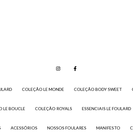
ULARD
COLEÇÃO LE MONDE
COLEÇÃO BODY SWEET
 LE BOUCLE
COLEÇÃO ROYALS
ESSENCIAIS LE FOULARD
S
ACESSÓRIOS
NOSSOS FOULARES
MANIFESTO
C