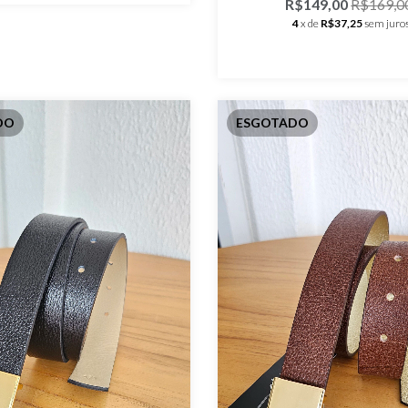
R$149,00
R$169,0
4
x de
R$37,25
sem juro
DO
ESGOTADO