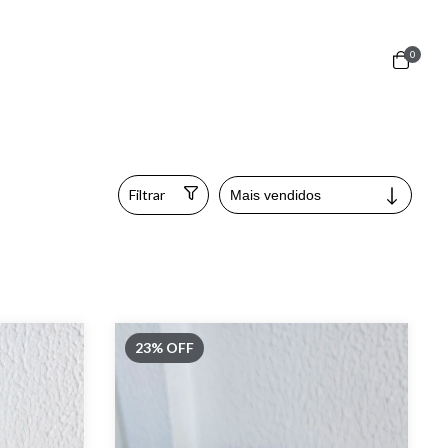
0
Filtrar
23
%
OFF