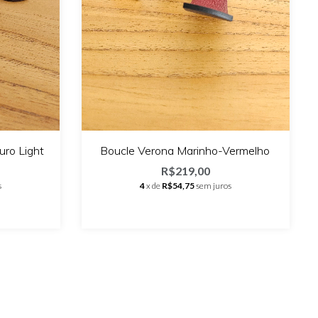
ro Light
Boucle Verona Marinho-Vermelho
R$219,00
s
4
x de
R$54,75
sem juros