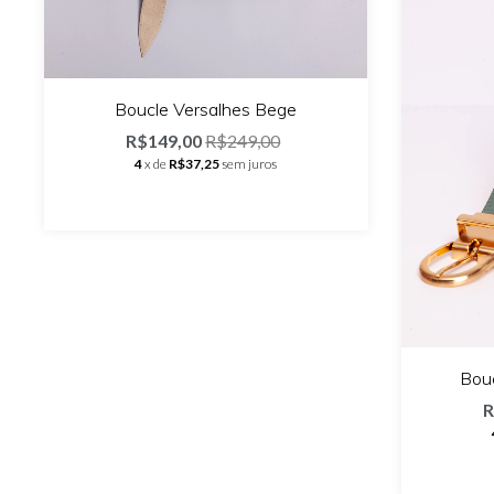
Boucle Versalhes Bege
R$149,00
R$249,00
4
x de
R$37,25
sem juros
Bouc
R