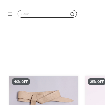
40
%
OFF
25
%
OFF