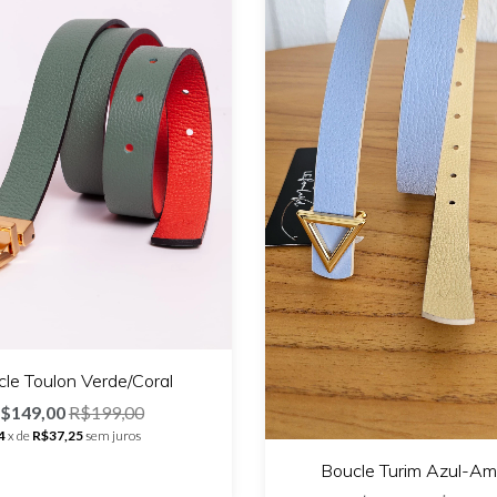
le Toulon Verde/Coral
$149,00
R$199,00
4
x de
R$37,25
sem juros
Boucle Turim Azul-Am