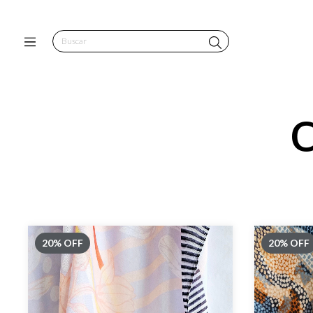
C
20
%
OFF
20
%
OFF