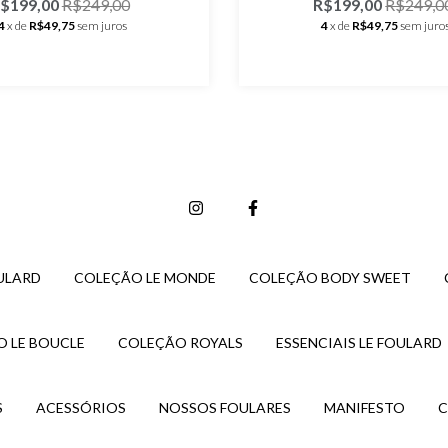
$199,00
R$249,00
R$199,00
R$249,0
4
x de
R$49,75
sem juros
4
x de
R$49,75
sem juro
ULARD
COLEÇÃO LE MONDE
COLEÇÃO BODY SWEET
 LE BOUCLE
COLEÇÃO ROYALS
ESSENCIAIS LE FOULARD
S
ACESSÓRIOS
NOSSOS FOULARES
MANIFESTO
C