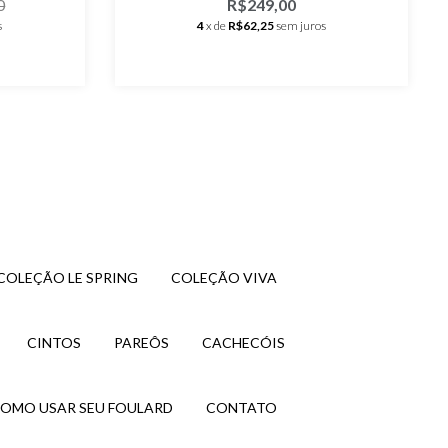
0
R$249,00
s
4
x de
R$62,25
sem juros
COLEÇÃO LE SPRING
COLEÇÃO VIVA
CINTOS
PAREÔS
CACHECÓIS
OMO USAR SEU FOULARD
CONTATO