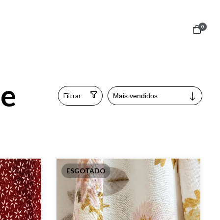
0
de
Filtrar
ESGOTADO