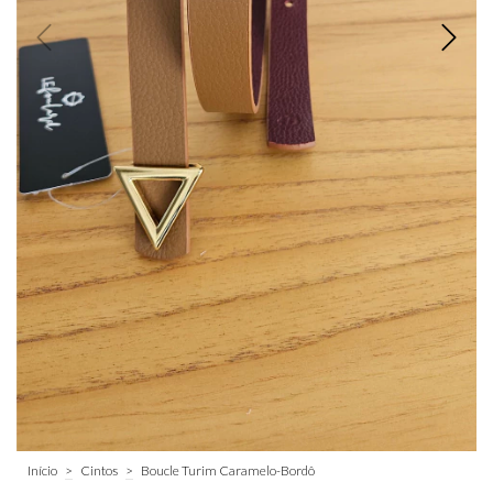
Início
>
Cintos
>
Boucle Turim Caramelo-Bordô