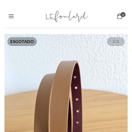
0
ESGOTADO
1
/
3