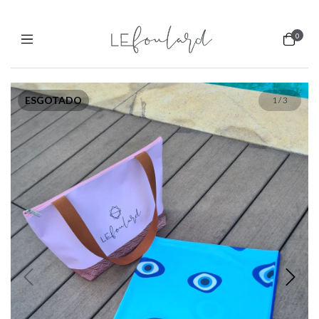
0
ESGOTADO
1
/
3