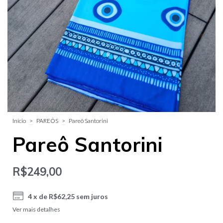
Início
>
PAREÔS
>
Pareô Santorini
Pareô Santorini
R$249,00
4
x de
R$62,25
sem juros
Ver mais detalhes